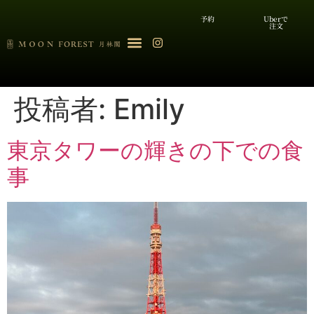
予約
Uberで
注文
投稿者:
Emily
東京タワーの輝きの下での食
事