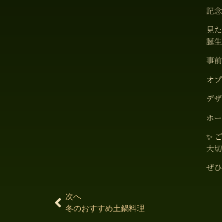
記念
見た
誕生
事前
オプ
デザ
ホー
✨
大切
ぜひ
次へ
冬のおすすめ土鍋料理