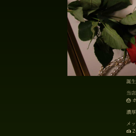
誕生
当
🎂
濃厚
メッ
🍰